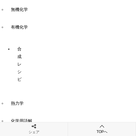
無機化学
有機化学
合
成
レ
シ
ピ
熱力学
化学用語解
説
TOPへ
シェア