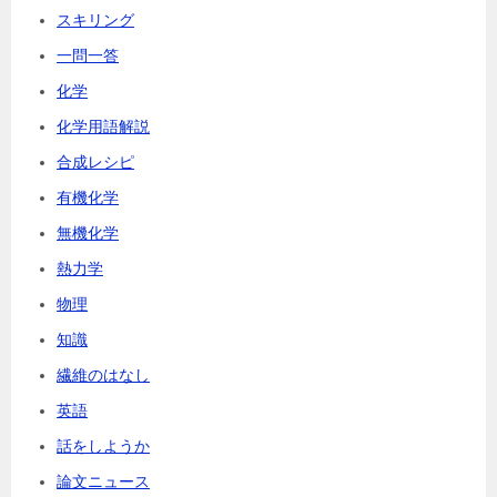
スキリング
一問一答
化学
化学用語解説
合成レシピ
有機化学
無機化学
熱力学
物理
知識
繊維のはなし
英語
話をしようか
論文ニュース