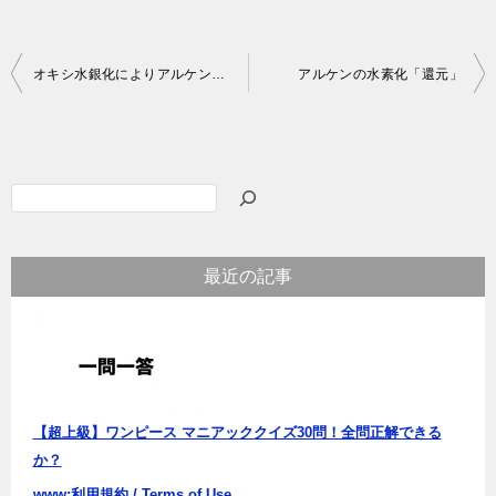
投
オキシ水銀化によりアルケンを水和する
アルケンの水素化「還元」
稿
ナ
ビ
検
ゲ
索
ー
最近の記事
シ
ョ
ン
【超上級】ワンピース マニアッククイズ30問！全問正解できる
か？
www:利用規約 / Terms of Use