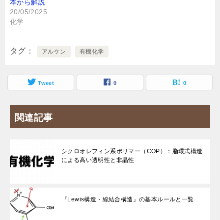
本から解説
20/05/2025
化学
タグ
アルケン
有機化学
Tweet
0
0
関連記事
シクロオレフィン系ポリマー（COP）：脂環式構造
による高い透明性と非晶性
『Lewis構造・線結合構造』の基本ルールと一覧