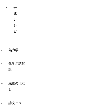
合
成
レ
シ
ピ
熱力学
化学用語解
説
繊維のはな
し
論文ニュー