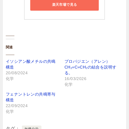
楽天市場で見る
関連
イソシアン酸メチルの共鳴
プロパジエン（アレン）
構造
CH₂=C=CH₂の結合を説明す
20/08/2024
る。
化学
16/03/2026
化学
フェナントレンの共鳴寄与
構造
22/09/2024
化学
タグ
無機化学