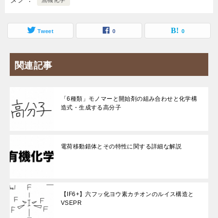
Tweet
0
0
関連記事
「6種類」モノマーと開始剤の組み合わせと化学構
造式・生成する高分子
電荷移動錯体とその特性に関する詳細な解説
【IF6+】六フッ化ヨウ素カチオンのルイス構造と
VSEPR