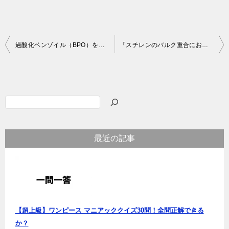
投
過酸化ベンゾイル（BPO）を用いたメタクリル酸メチル（MMA）の重合開始反応とその機構
「スチレンのバルク重合における開始剤の効率」スチレンのバルク重合で開始剤：過酸化ベンゾイルを用いると開始剤効率はほぼ1になるのに対し、AIBNを用いると開始剤効率は0.5～0.6となる理由
稿
ナ
ビ
検
ゲ
索
ー
最近の記事
シ
ョ
ン
【超上級】ワンピース マニアッククイズ30問！全問正解できる
か？