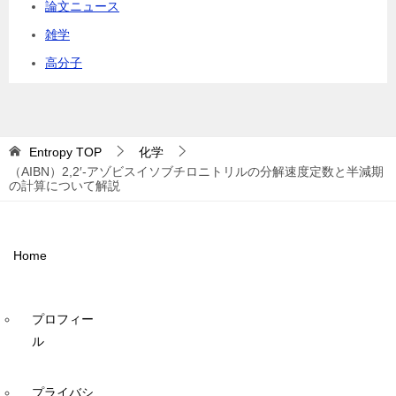
論文ニュース
雑学
高分子
Entropy
TOP
化学
（AIBN）2,2′-アゾビスイソブチロニトリルの分解速度定数と半減期
の計算について解説
Home
プロフィー
ル
プライバシ