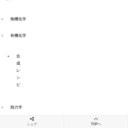
無機化学
有機化学
合
成
レ
シ
ピ
熱力学
化学用語解
TOPへ
シェア