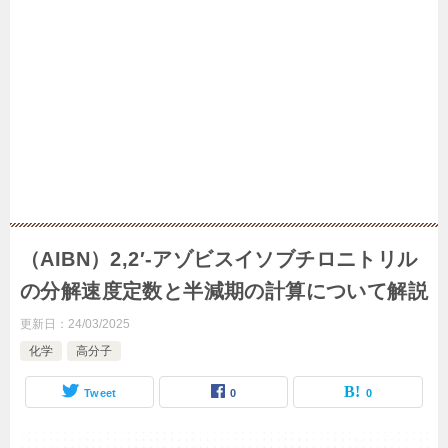
（AIBN）2,2′-アゾビスイソブチロニトリル
の分解速度定数と半減期の計算について解説
更新日：
24/03/2025
化学
高分子
Tweet
0
0