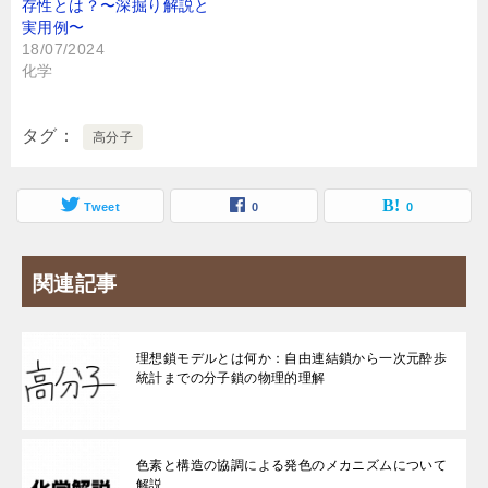
存性とは？〜深掘り解説と
実用例〜
18/07/2024
化学
タグ
高分子
Tweet
0
0
関連記事
理想鎖モデルとは何か：自由連結鎖から一次元酔歩
統計までの分子鎖の物理的理解
色素と構造の協調による発色のメカニズムについて
解説