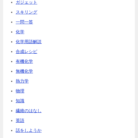
ガジェット
スキリング
一問一答
化学
化学用語解説
合成レシピ
有機化学
無機化学
熱力学
物理
知識
繊維のはなし
英語
話をしようか