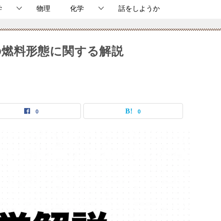
学
物理
化学
話をしようか
燃料形態に関する解説
0
0