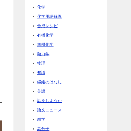
化学
化学用語解説
合成レシピ
有機化学
無機化学
熱力学
物理
知識
繊維のはなし
英語
話をしようか
論文ニュース
雑学
高分子