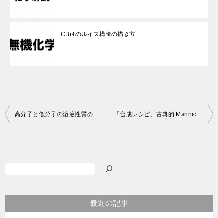
CBr4のルイス構造の描き方
投
高分子と低分子の溶液性質の違い
「合成レシピ」古典的 Mannich 反応
稿
ナ
ビ
検
ゲ
索
ー
最近の記事
シ