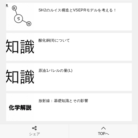
SH2のルイス構造とVSEPRモデルを考える！
酸化銅(II)について
原油1バレルの量(L)
放射線：基礎知識とその影響
TOPへ
シェア