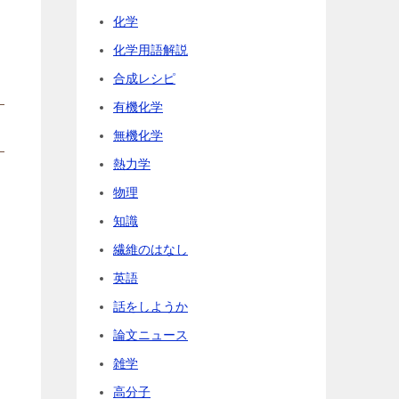
化学
化学用語解説
合成レシピ
有機化学
無機化学
熱力学
物理
知識
繊維のはなし
英語
話をしようか
論文ニュース
雑学
高分子