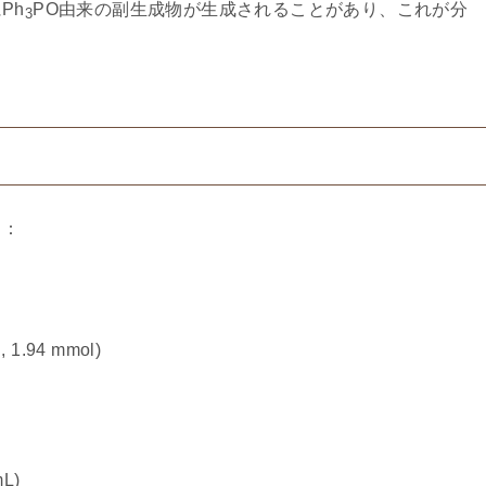
Ph
PO由来の副生成物が生成されることがあり、これが分
3
る：
, 1.94 mmol)
mL)