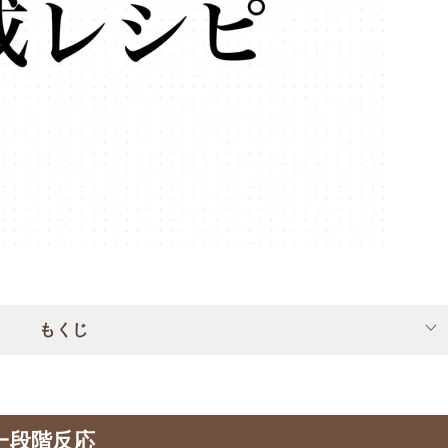
もくじ
一段階反応