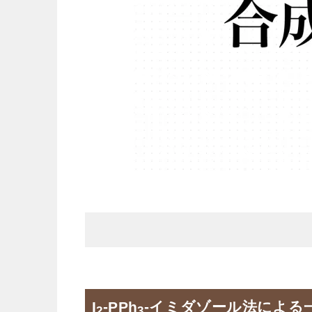
I
-PPh
-イミダゾール法による
2
3