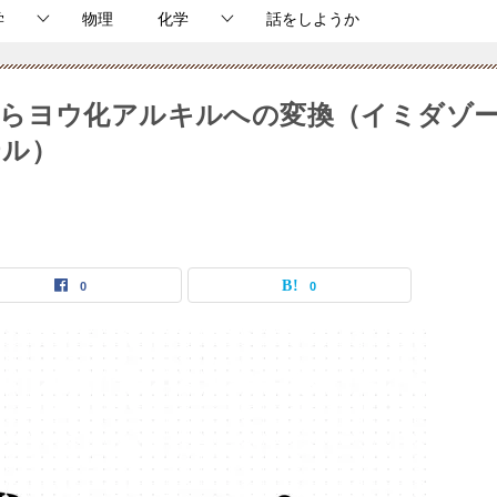
学
物理
化学
話をしようか
からヨウ化アルキルへの変換（イミダゾ
テル）
0
0