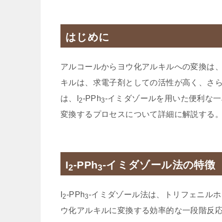
はじめに
アルコールからヨウ化アルキルへの変換は
キルは、求電子剤としての活性が高く、さ
は、I
-PPh
-イミダゾールを用いた便利な
2
3
変換するプロセスについて詳細に解説する
I
-PPh
-イミダゾール法の特徴
2
3
I
-PPh
-イミダゾール法は、トリフェニル
2
3
ウ化アルキルに変換する効率的な一段階反