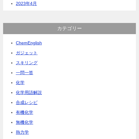
2023年4月
カテゴリー
ChemEnglish
ガジェット
スキリング
一問一答
化学
化学用語解説
合成レシピ
有機化学
無機化学
熱力学