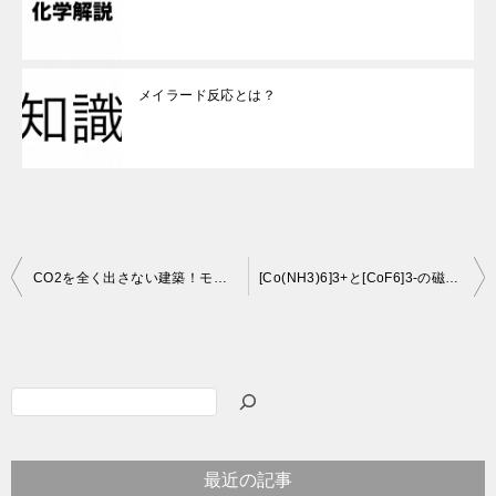
メイラード反応とは？
投
CO2を全く出さない建築！モロッコで実証実験
[Co(NH3)6]3+と[CoF6]3-の磁性の違い：結晶場理論を用いた解説
稿
ナ
ビ
検
ゲ
索
ー
最近の記事
シ