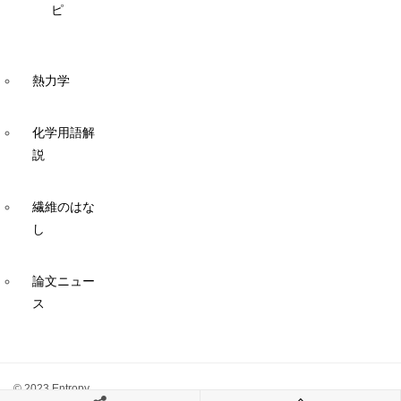
ピ
熱力学
化学用語解
説
繊維のはな
し
論文ニュー
ス
© 2023 Entropy