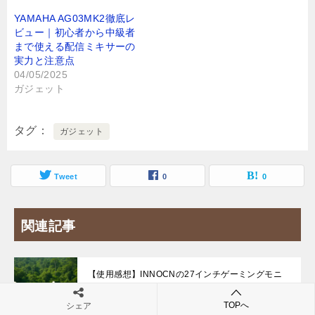
YAMAHA AG03MK2徹底レ
ビュー｜初心者から中級者
まで使える配信ミキサーの
実力と注意点
04/05/2025
ガジェット
タグ
ガジェット
Tweet
0
0
関連記事
​【使用感想】INNOCNの27インチゲーミングモニ
ター「27M2V」
TOPへ
シェア