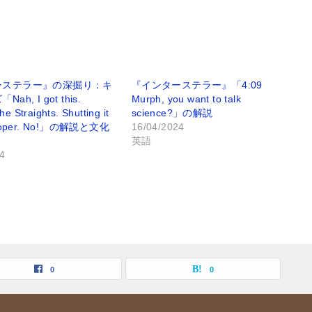
ーステラー』の深掘り：キ
『インターステラー』「4:09
h, I got this.
Murph, you want to talk
he Straights. Shutting it
science?」の解説
ooper. No!」の解説と文化
16/04/2024
英語
4
0
0