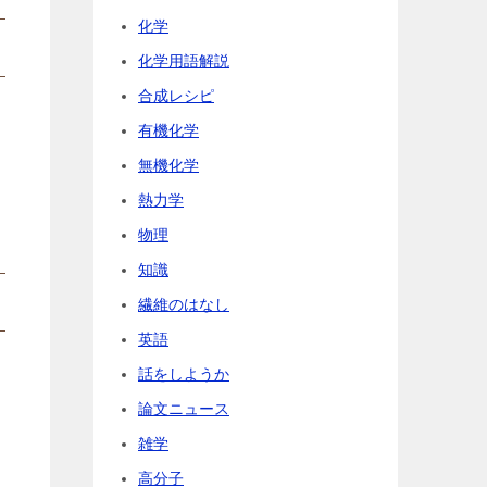
化学
化学用語解説
合成レシピ
有機化学
無機化学
熱力学
物理
知識
繊維のはなし
英語
話をしようか
論文ニュース
雑学
高分子