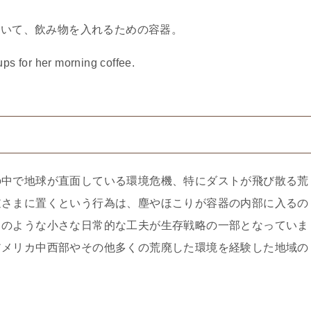
ていて、飲み物を入れるための容器。
 for her morning coffee.
の中で地球が直面している環境危機、特にダストが飛び散る荒
逆さまに置くという行為は、塵やほこりが容器の内部に入るの
このような小さな日常的な工夫が生存戦略の一部となっていま
アメリカ中西部やその他多くの荒廃した環境を経験した地域の