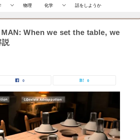
学
物理
化学
話をしようか
When we set the table, we
の解説
0
0