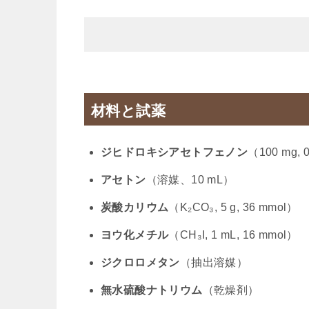
材料と試薬
ジヒドロキシアセトフェノン
（100 mg, 
アセトン
（溶媒、10 mL）
炭酸カリウム
（K₂CO₃, 5 g, 36 mmol）
ヨウ化メチル
（CH₃I, 1 mL, 16 mmol）
ジクロロメタン
（抽出溶媒）
無水硫酸ナトリウム
（乾燥剤）