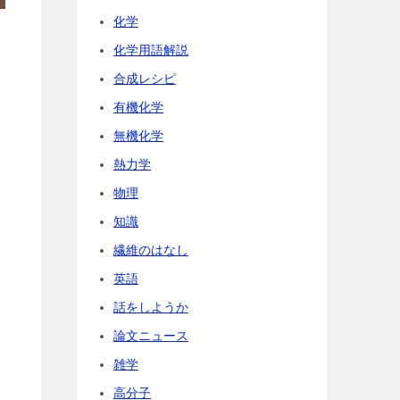
化学
化学用語解説
合成レシピ
有機化学
無機化学
熱力学
物理
知識
繊維のはなし
英語
話をしようか
論文ニュース
雑学
高分子