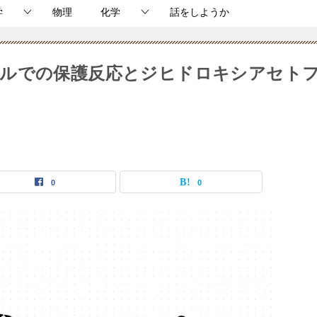
学
物理
化学
話をしようか
テルでの保護反応とジヒドロキシアセト
0
0