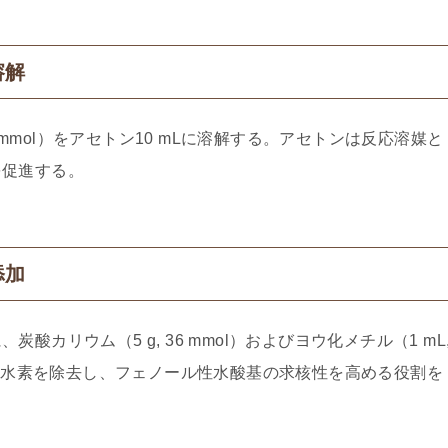
溶解
6 mmol）をアセトン10 mLに溶解する。アセトンは反応溶媒と
を促進する。
添加
カリウム（5 g, 36 mmol）およびヨウ化メチル（1 mL
酸性水素を除去し、フェノール性水酸基の求核性を高める役割を