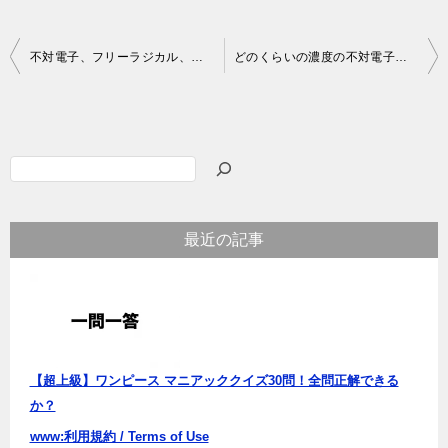
投
不対電子、フリーラジカル、常磁性金属イオンの違いについて
どのくらいの濃度の不対電子が試料中にあればESRスペクトルは観測されるのか？
稿
ナ
ビ
検
ゲ
索
ー
最近の記事
シ
ョ
ン
【超上級】ワンピース マニアッククイズ30問！全問正解できる
か？
www:利用規約 / Terms of Use