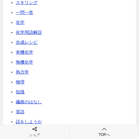
スキリング
一問一答
化学
化学用語解説
合成レシピ
有機化学
無機化学
熱力学
物理
知識
繊維のはなし
英語
話をしようか
論文ニュース
TOPへ
シェア