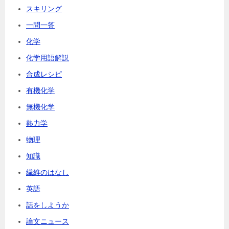
スキリング
一問一答
化学
化学用語解説
合成レシピ
有機化学
無機化学
熱力学
物理
知識
繊維のはなし
英語
話をしようか
論文ニュース