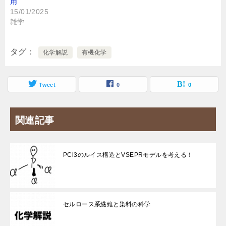
用
15/01/2025
雑学
タグ
化学解説
有機化学
Tweet
0
0
関連記事
PCl3のルイス構造とVSEPRモデルを考える！
セルロース系繊維と染料の科学