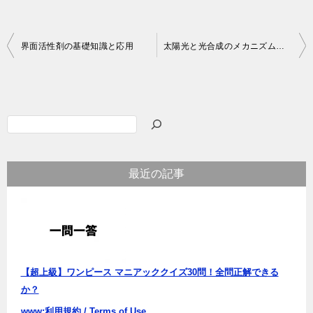
投
界面活性剤の基礎知識と応用
太陽光と光合成のメカニズムについて
稿
ナ
ビ
検
ゲ
索
ー
最近の記事
シ
ョ
ン
【超上級】ワンピース マニアッククイズ30問！全問正解できる
か？
www:利用規約 / Terms of Use