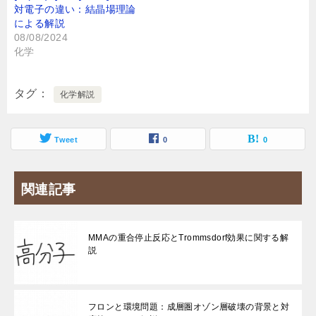
対電子の違い：結晶場理論
による解説
08/08/2024
化学
タグ
化学解説
Tweet
0
0
関連記事
MMAの重合停止反応とTrommsdorf効果に関する解
説
フロンと環境問題：成層圏オゾン層破壊の背景と対