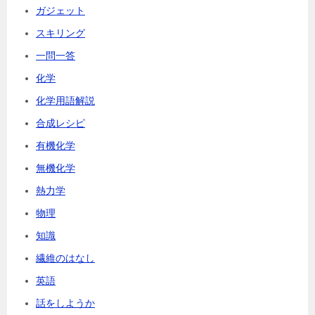
ガジェット
スキリング
一問一答
化学
化学用語解説
合成レシピ
有機化学
無機化学
熱力学
物理
知識
繊維のはなし
英語
話をしようか