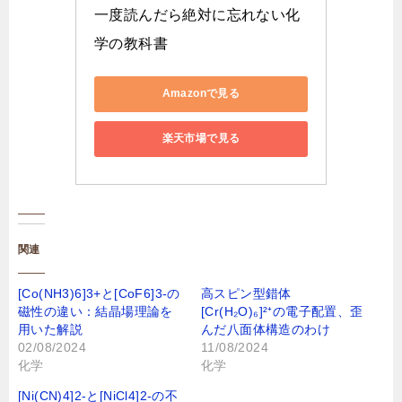
一度読んだら絶対に忘れない化
学の教科書
Amazonで見る
楽天市場で見る
関連
[Co(NH3)6]3+と[CoF6]3-の
高スピン型錯体
磁性の違い：結晶場理論を
[Cr(H₂O)₆]²⁺の電子配置、歪
用いた解説
んだ八面体構造のわけ
02/08/2024
11/08/2024
化学
化学
[Ni(CN)4]2-と[NiCl4]2-の不