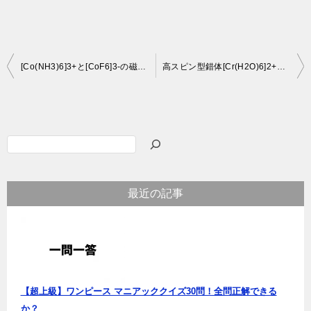
投
[Co(NH3)6]3+と[CoF6]3-の磁性の違い：結晶場理論を用いた解説
高スピン型錯体[Cr(H2O)6]2+の歪んだ八面体構造
稿
ナ
ビ
検
ゲ
索
ー
最近の記事
シ
ョ
ン
【超上級】ワンピース マニアッククイズ30問！全問正解できる
か？