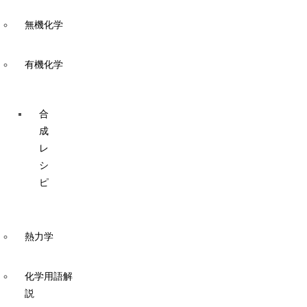
無機化学
有機化学
合
成
レ
シ
ピ
熱力学
化学用語解
説