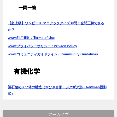
ン
【超上級】ワンピース マニアッククイズ30問！全問正解できる
か？
www:利用規約 / Terms of Use
www:プライバシーポリシー / Privacy Policy
www:コミュニティガイドライン / Community Guidelines
酒石酸のメソ体の構造（木びき台形・ジグザク形・Newman投影
式）
アーカイブ