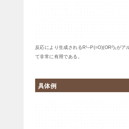
反応により生成されるR¹–P(=O)(OR²
て非常に有用である。
具体例