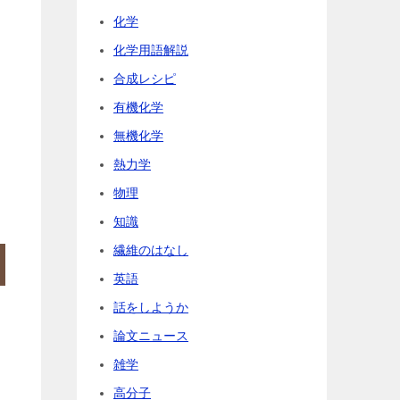
化学
化学用語解説
合成レシピ
有機化学
無機化学
い
熱力学
物理
知識
繊維のはなし
英語
話をしようか
論文ニュース
雑学
高分子