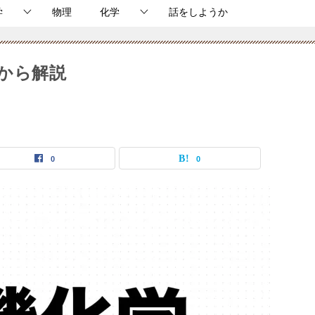
学
物理
化学
話をしようか
本から解説
0
0