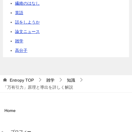
繊維のはなし
英語
話をしようか
論文ニュース
雑学
高分子
Entropy
TOP
雑学
知識
「万有引力」原理と導出を詳しく解説
Home
プロフィー