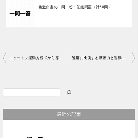
幽遊白書の一問一答：初級問題（計50問）
投
ニュートン運動方程式から導かれる物理法則
速度に比例する摩擦力と運動エネルギーの関係を式として
稿
ナ
ビ
検
ゲ
索
ー
最近の記事
シ
ョ
ン