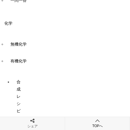
一問一答
化学
無機化学
有機化学
合
成
レ
シ
ピ
TOPへ
シェア