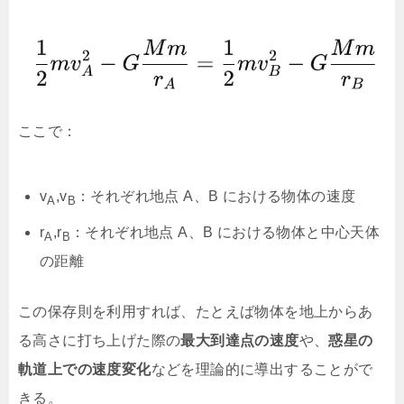
ここで：
v
,v
：それぞれ地点 A、B における物体の速度
A
B
r
,r
：それぞれ地点 A、B における物体と中心天体
A
B
の距離
この保存則を利用すれば、たとえば物体を地上からあ
る高さに打ち上げた際の
最大到達点の速度
や、
惑星の
軌道上での速度変化
などを理論的に導出することがで
きる。