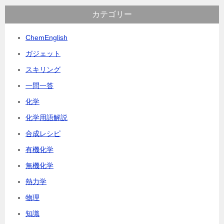
カテゴリー
ChemEnglish
ガジェット
スキリング
一問一答
化学
化学用語解説
合成レシピ
有機化学
無機化学
熱力学
物理
知識