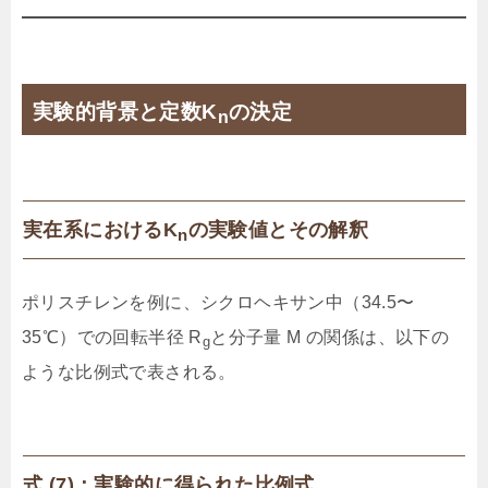
実験的背景と定数K
の決定
n
実在系におけるK
の実験値とその解釈
n
ポリスチレンを例に、シクロヘキサン中（34.5〜
35℃）での回転半径 R
と分子量 M の関係は、以下の
g
ような比例式で表される。
式 (7)：実験的に得られた比例式