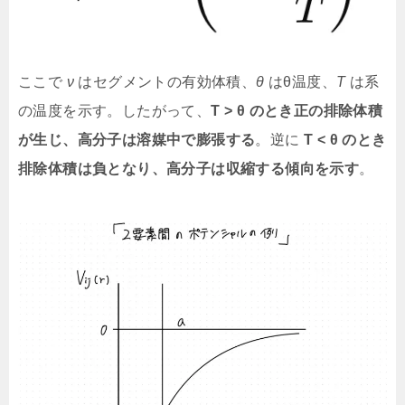
ここで
ν
はセグメントの有効体積、
θ
はθ温度、
T
は系
の温度を示す。したがって、
T > θ のとき正の排除体積
が生じ、高分子は溶媒中で膨張する
。逆に
T < θ のとき
排除体積は負となり、高分子は収縮する傾向を示す
。