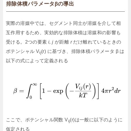
排除体積パラメータβの導出
実際の溶媒中では、セグメント同士が溶媒を介して相
互作用するため、実効的な排除体積は溶媒和の影響も
受ける。2つの要素
i, j
が距離
r
だけ離れているときの
ポテンシャル V
(r) に基づき、排除体積パラメータ β は
ij
以下の式によって定義される
ここで、ポテンシャル関数 V
(r)は一般に以下のように
ij
仮定される