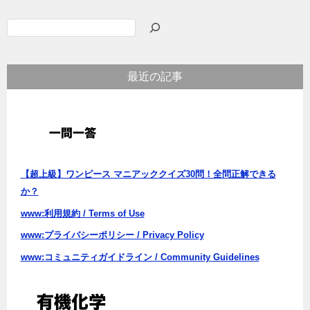
ビ
検
ゲ
索
ー
最近の記事
シ
ョ
ン
【超上級】ワンピース マニアッククイズ30問！全問正解できる
か？
www:利用規約 / Terms of Use
www:プライバシーポリシー / Privacy Policy
www:コミュニティガイドライン / Community Guidelines