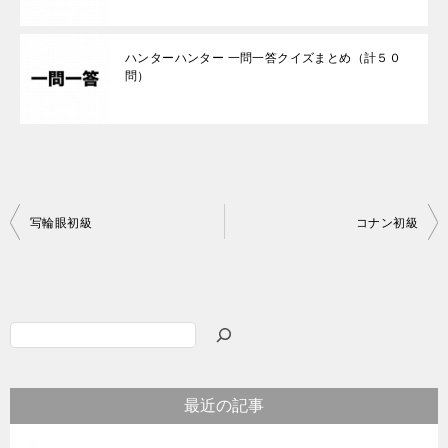
ハンターハンター 一問一答クイズまとめ（計５０
問）
投
写輪眼初級
コナン初級
稿
ナ
ビ
検
ゲ
索
ー
最近の記事
シ
ョ