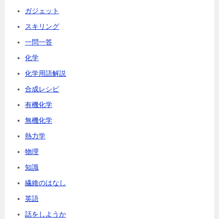
ガジェット
スキリング
一問一答
化学
化学用語解説
合成レシピ
有機化学
無機化学
熱力学
物理
知識
繊維のはなし
英語
話をしようか