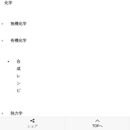
化学
無機化学
有機化学
合
成
レ
シ
ピ
熱力学
TOPへ
シェア
化学用語解