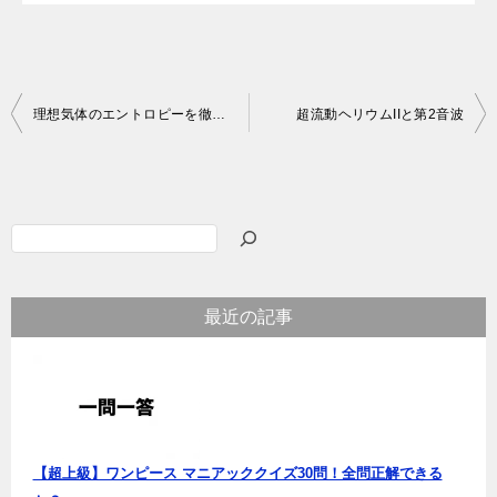
投
理想気体のエントロピーを徹底解説
超流動ヘリウムIIと第2音波
稿
ナ
ビ
検
ゲ
索
ー
最近の記事
シ
ョ
ン
【超上級】ワンピース マニアッククイズ30問！全問正解できる