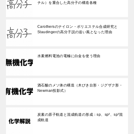
チル）を重合した高分子の構造各種
Carothersのナイロン・ポリエステル合成研究と
Staudingerの高分子説の追い風となった理由
水素燃料電池の電極に白金を使う理由
酒石酸のメソ体の構造（木びき台形・ジグザク形・
Newman投影式）
炭素の原子軌道と混成軌道の形成：sp、sp²、sp³混
成軌道