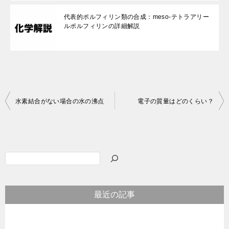
代表的ポルフィリン類の合成：meso-テトラアリー
ルポルフィリンの詳細解説
投
水素結合がない場合の水の沸点
電子の質量はどのくらい？
稿
ナ
ビ
検
ゲ
索
ー
最近の記事
シ
ョ