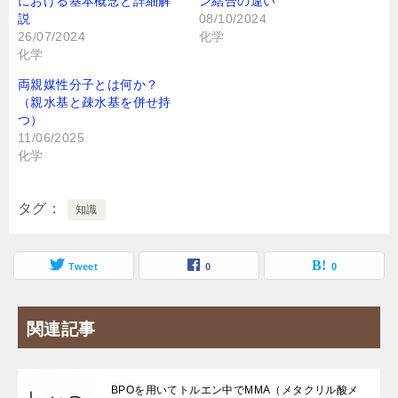
における基本概念と詳細解
ン結合の違い
説
08/10/2024
26/07/2024
化学
化学
両親媒性分子とは何か？
（親水基と疎水基を併せ持
つ）
11/06/2025
化学
タグ
知識
Tweet
0
0
関連記事
BPOを用いてトルエン中でMMA（メタクリル酸メ