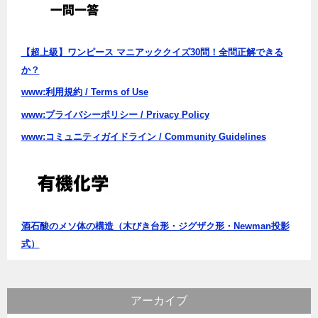
ン
【超上級】ワンピース マニアッククイズ30問！全問正解できる
か？
www:利用規約 / Terms of Use
www:プライバシーポリシー / Privacy Policy
www:コミュニティガイドライン / Community Guidelines
酒石酸のメソ体の構造（木びき台形・ジグザク形・Newman投影
式）
アーカイブ