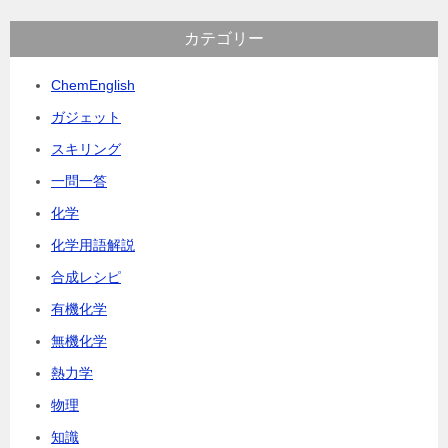
カテゴリー
ChemEnglish
ガジェット
スキリング
一問一答
化学
化学用語解説
合成レシピ
有機化学
無機化学
熱力学
物理
知識