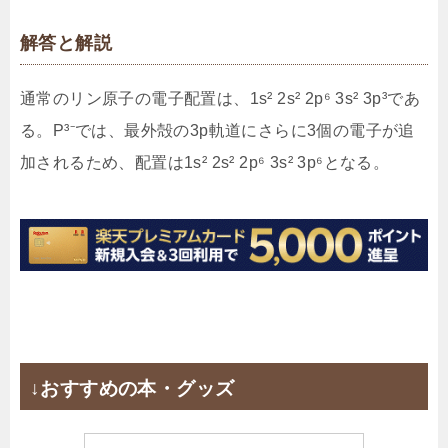
解答と解説
通常のリン原子の電子配置は、1s² 2s² 2p⁶ 3s² 3p³であ
る。P³⁻では、最外殻の3p軌道にさらに3個の電子が追
加されるため、配置は1s² 2s² 2p⁶ 3s² 3p⁶となる。
↓おすすめの本・グッズ