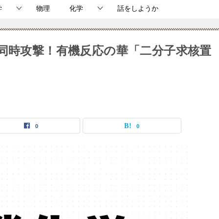
学
物理
化学
話をしようか
の同時攻撃！有機反応の華「二分子求核置
0
0