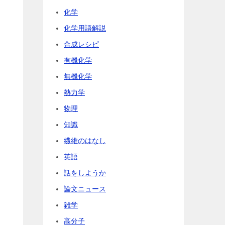
化学
化学用語解説
合成レシピ
有機化学
無機化学
熱力学
物理
知識
繊維のはなし
英語
話をしようか
論文ニュース
雑学
高分子