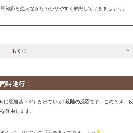
た豆知識を交えながらわかりやすく解説していきましょう。
もくじ
が同時進行！
同時に脱離基（X⁻）が出ていく
1段階の反応
です。このとき、
態
を経由します。
化物イオン（HO⁻）の反応を考えてみましょう