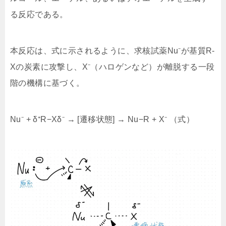
る反応である。
本反応は、式に示されるように、求核試薬Nu⁻が基質R-
Xの炭素に攻撃し、X⁻（ハロゲンなど）が離脱する一段
階の機構に基づく。
Nu⁻ + δ⁺R−Xδ⁻ → [遷移状態] → Nu−R + X⁻ （式）