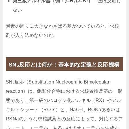
第三級アルキル基（例：(CH₃)₃CBr）
：ほぼ反応し
ない
炭素の周りに大きなかさばる基がついていると、求核
剤が入り込めないのだ。
SN₂反応とは何か：基本的な定義と反応機構
SN₂反応（Substitution Nucleophilic Bimolecular
reaction）は、飽和化合物における求核置換反応の一形
態であり、第一級のハロゲン化アルキル（RX）やアル
キルトシラート（ROTs）と、NaOH、RONaあるいは
RSNaのような求核試薬との反応によって、対応するア
ルコール、エーテル、あるいはチオエーテルを生成す