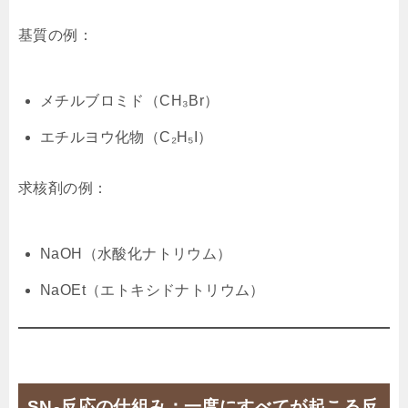
基質の例：
メチルブロミド（CH₃Br）
エチルヨウ化物（C₂H₅I）
求核剤の例：
NaOH（水酸化ナトリウム）
NaOEt（エトキシドナトリウム）
SN₂反応の仕組み：一度にすべてが起こる反