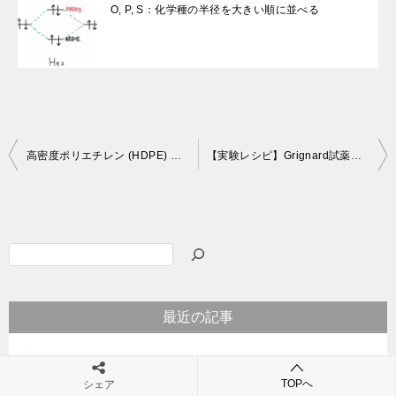
O, P, S：化学種の半径を大きい順に並べる
投
高密度ポリエチレン (HDPE) と低密度ポリエチレン (LDPE) の違い
【実験レシピ】Grignard試薬の調製法「金属マグネシウムからの発生法」
稿
ナ
ビ
検
ゲ
索
ー
最近の記事
シ
ョ
ン
TOPへ
シェア