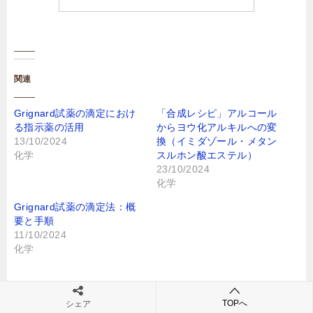
関連
Grignard試薬の滴定におけ
「合成レシピ」アルコール
る指示薬の活用
からヨウ化アルキルへの変
13/10/2024
換（イミダゾール・メタン
化学
スルホン酸エステル）
23/10/2024
化学
Grignard試薬の滴定法：概
要と手順
11/10/2024
化学
タグ
合成レシピ
有機化学
TOPへ
シェア