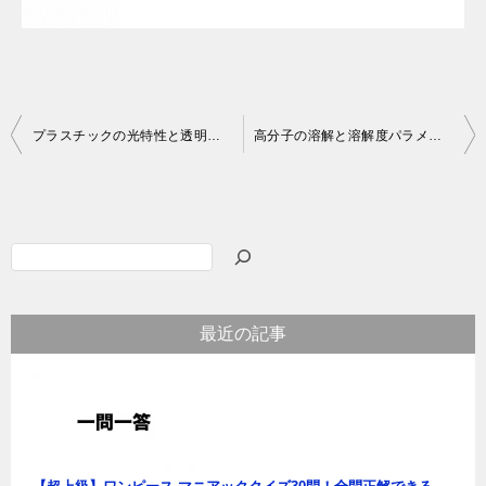
投
プラスチックの光特性と透明性について
高分子の溶解と溶解度パラメータ：溶媒選択の重要性について
稿
ナ
ビ
検
ゲ
索
ー
最近の記事
シ
ョ
ン