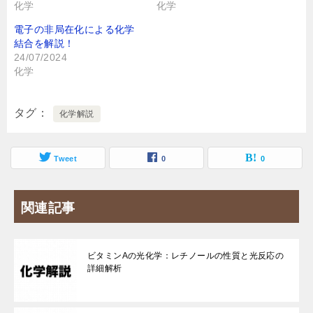
化学
化学
電子の非局在化による化学
結合を解説！
24/07/2024
化学
タグ
化学解説
Tweet
0
0
関連記事
ビタミンAの光化学：レチノールの性質と光反応の
詳細解析