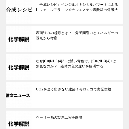
「合成レシピ」ベンジルオキシカルバマートによる
L-フェニルアラニンメチルエステル塩酸塩の保護法
表面張力の起源とは？—分子間引力とエネルギーの
視点から考察
なぜ[Cu(NH3)4]2+は濃い青色で、[Cu(NH3)4]+は
無色なのか？− 錯体の色の違いを解明する
CO2を全く出さない建築！モロッコで実証実験
ウーリー糸の製造工程を解説