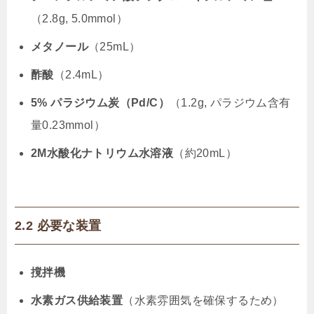
（2.8g, 5.0mmol）
メタノール
（25mL）
酢酸
（2.4mL）
5% パラジウム炭（Pd/C）
（1.2g, パラジウム含有
量0.23mmol）
2M水酸化ナトリウム水溶液
（約20mL）
2.2 必要な装置
撹拌機
水素ガス供給装置
（水素雰囲気を確保するため）