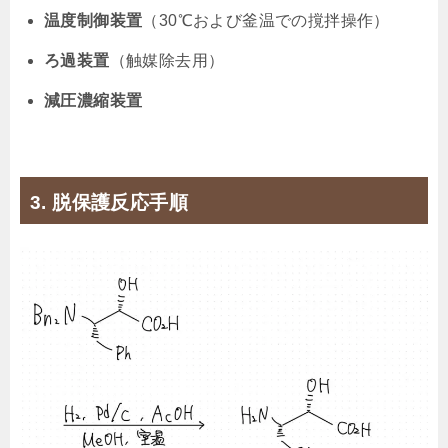
温度制御装置
（30℃および釜温での撹拌操作）
ろ過装置
（触媒除去用）
減圧濃縮装置
3. 脱保護反応手順