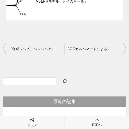
VSEPRモデル「分子の形一覧」
投
「合成レシピ」ベンジルアミンでの保護：レーフェニルアラニンメチルエステル塩酸塩のベンジルエステル化反応
BOCカルバマートによるアミンの保護反応：具体的手順と解説
稿
ナ
ビ
検
ゲ
索
ー
最近の記事
シ
ョ
ン
TOPへ
シェア