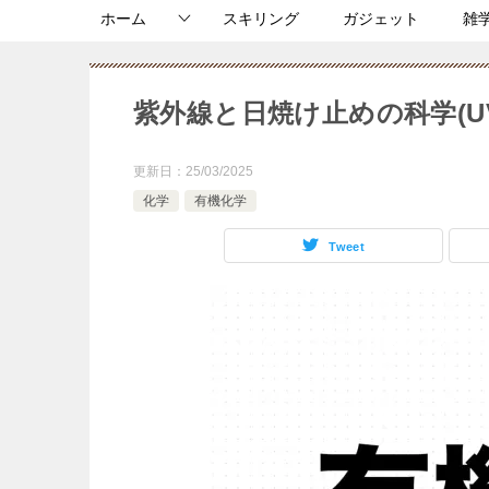
ホーム
スキリング
ガジェット
雑
紫外線と日焼け止めの科学(U
更新日：
25/03/2025
化学
有機化学
Tweet