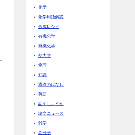
化学
化学用語解説
合成レシピ
有機化学
無機化学
熱力学
物理
知識
繊維のはなし
英語
話をしようか
論文ニュース
雑学
高分子