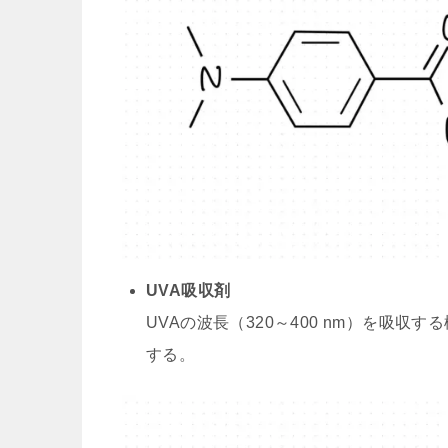
UVA吸収剤
UVAの波長（320～400 nm）を吸
する。