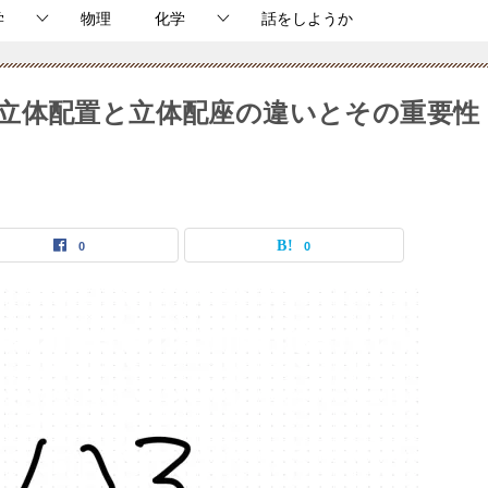
学
物理
化学
話をしようか
立体配置と立体配座の違いとその重要性
0
0