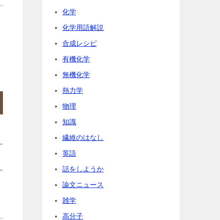
化学
と
化学用語解説
合成レシピ
有機化学
無機化学
熱力学
物理
知識
繊維のはなし
英語
話をしようか
論文ニュース
雑学
高分子