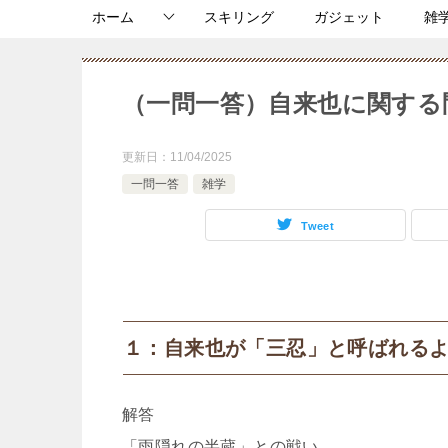
ホーム
スキリング
ガジェット
雑
（一問一答）自来也に関する問
更新日：
11/04/2025
一問一答
雑学
Tweet
１：自来也が「三忍」と呼ばれる
解答
「雨隠れの半蔵」との戦い