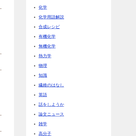
化学
化学用語解説
合成レシピ
有機化学
無機化学
熱力学
物理
知識
繊維のはなし
英語
話をしようか
論文ニュース
雑学
高分子