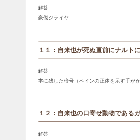
解答
豪傑ジライヤ
１１：自来也が死ぬ直前にナルト
解答
本に残した暗号（ペインの正体を示す手が
１２：自来也の口寄せ動物である
解答