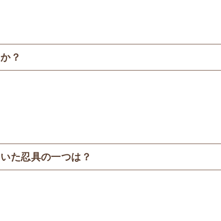
こか？
ていた忍具の一つは？