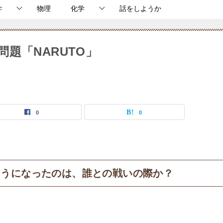
学
物理
化学
話をしようか
題「NARUTO」
0
0
ようになったのは、誰との戦いの際か？