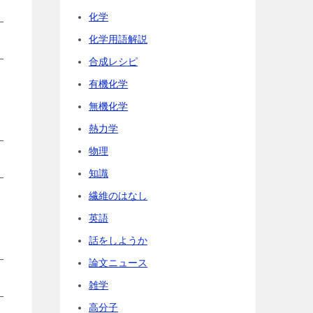
化学
化学用語解説
合成レシピ
有機化学
無機化学
熱力学
物理
知識
繊維のはなし
英語
話をしようか
論文ニュース
雑学
高分子