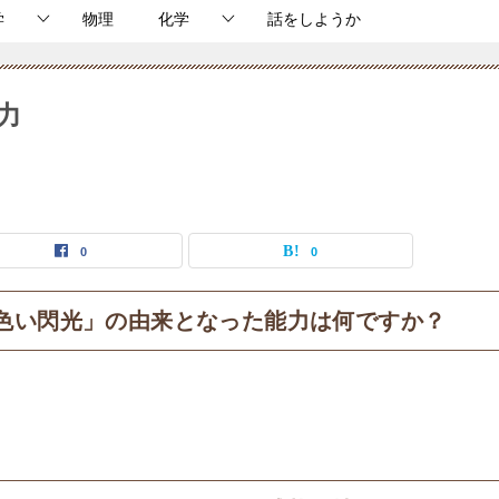
学
物理
化学
話をしようか
力
0
0
色い閃光」の由来となった能力は何ですか？