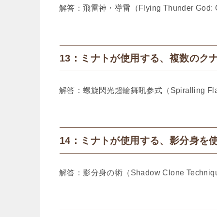
解答：飛雷神・導雷（Flying Thunder God: Gu
13：ミナトが使用する、複数のク
解答：螺旋閃光超輪舞吼参式（Spiralling Flash S
14：ミナトが使用する、影分身を
解答：影分身の術（Shadow Clone Techniqu