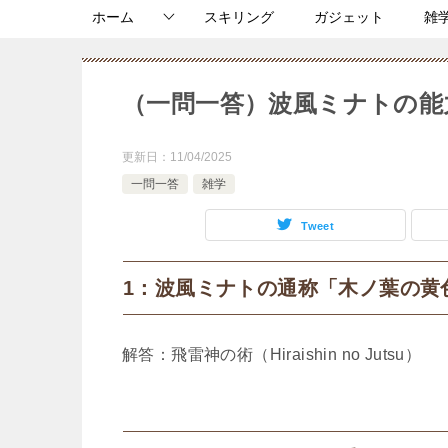
ホーム
スキリング
ガジェット
雑
（一問一答）波風ミナトの能
更新日：
11/04/2025
一問一答
雑学
Tweet
1：波風ミナトの通称「木ノ葉の黄
解答：飛雷神の術（Hiraishin no Jutsu）