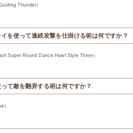
iding Thunder）​
ナイを使って連続攻撃を仕掛ける術は何ですか？
uper Round Dance Howl Style Three）
使って敵を翻弄する術は何ですか？
e）​