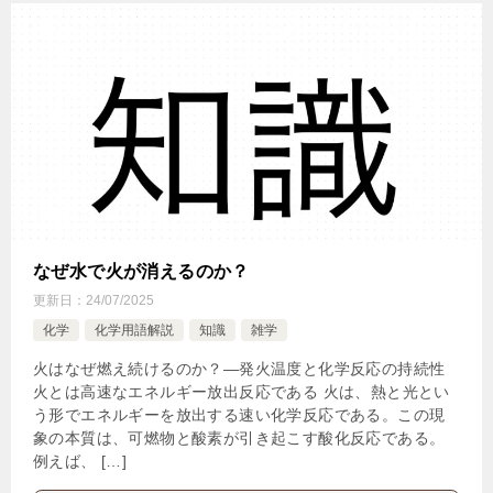
なぜ水で火が消えるのか？
更新日：
24/07/2025
化学
化学用語解説
知識
雑学
火はなぜ燃え続けるのか？—発火温度と化学反応の持続性
火とは高速なエネルギー放出反応である 火は、熱と光とい
う形でエネルギーを放出する速い化学反応である。この現
象の本質は、可燃物と酸素が引き起こす酸化反応である。
例えば、 […]