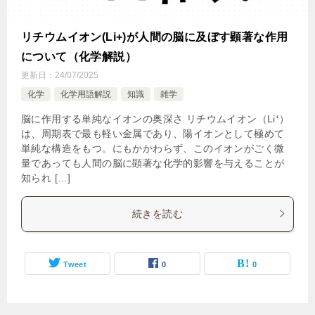
リチウムイオン(Li+)が人間の脳に及ぼす顕著な作用
について（化学解説）
更新日：
24/07/2025
化学
化学用語解説
知識
雑学
脳に作用する単純なイオンの奥深さ リチウムイオン（Li⁺）
は、周期表で最も軽い金属であり、陽イオンとして極めて
単純な構造をもつ。にもかかわらず、このイオンがごく微
量であっても人間の脳に顕著な化学的影響を与えることが
知られ […]
続きを読む
Tweet
0
0