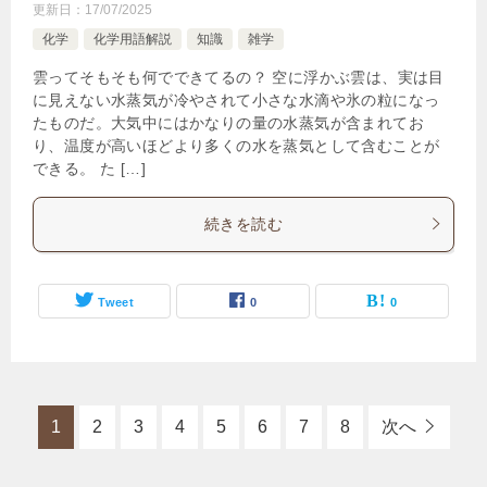
更新日：
17/07/2025
化学
化学用語解説
知識
雑学
雲ってそもそも何でできてるの？ 空に浮かぶ雲は、実は目
に見えない水蒸気が冷やされて小さな水滴や氷の粒になっ
たものだ。大気中にはかなりの量の水蒸気が含まれてお
り、温度が高いほどより多くの水を蒸気として含むことが
できる。 た […]
続きを読む
Tweet
0
0
1
2
3
4
5
6
7
8
次へ