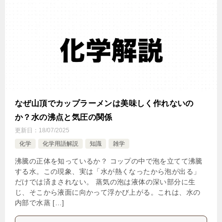
なぜ山頂でカップラーメンは美味しく作れないの
か？水の沸点と気圧の関係
更新日：
18/07/2025
化学
化学用語解説
知識
雑学
沸騰の正体を知っているか？ コップの中で泡を立てて沸騰
する水。この現象、実は「水が熱くなったから泡が出る」
だけでは済まされない。 蒸気の泡は液体の深い部分に生
じ、そこから液面に向かって浮かび上がる。これは、水の
内部で水蒸 […]