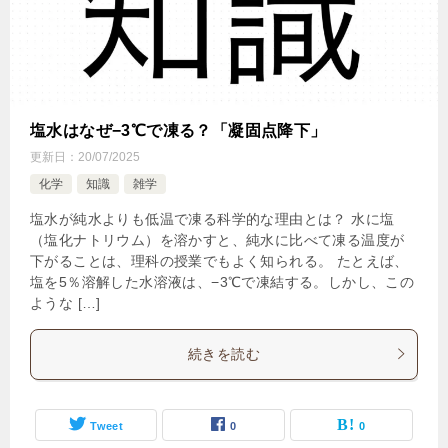
塩水はなぜ−3℃で凍る？「凝固点降下」
更新日：
20/07/2025
化学
知識
雑学
塩水が純水よりも低温で凍る科学的な理由とは？ 水に塩
（塩化ナトリウム）を溶かすと、純水に比べて凍る温度が
下がることは、理科の授業でもよく知られる。 たとえば、
塩を5％溶解した水溶液は、−3℃で凍結する。しかし、この
ような […]
続きを読む
Tweet
0
0