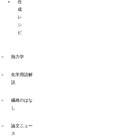
合
成
レ
シ
ピ
熱力学
化学用語解
説
繊維のはな
し
論文ニュー
ス