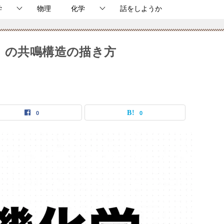
学
物理
化学
話をしようか
）の共鳴構造の描き方
0
0