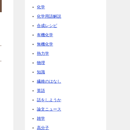
化学
化学用語解説
合成レシピ
有機化学
無機化学
熱力学
物理
知識
繊維のはなし
英語
話をしようか
論文ニュース
雑学
高分子