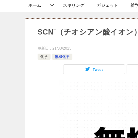
ホーム
スキリング
ガジェット
雑
SCN⁻（チオシアン酸イオン
更新日：
21/03/2025
化学
無機化学
Tweet