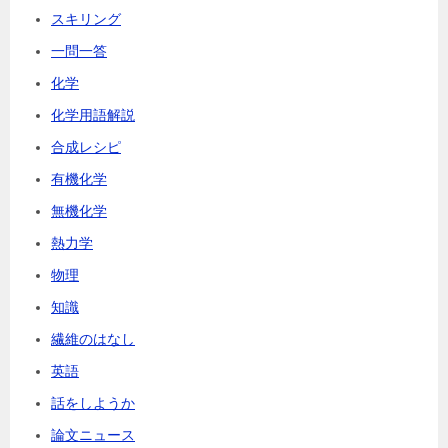
スキリング
一問一答
化学
化学用語解説
合成レシピ
有機化学
無機化学
熱力学
物理
知識
繊維のはなし
英語
話をしようか
論文ニュース