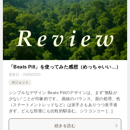
「Beats Pill」を使ってみた感想（めっちゃいい…）
更新日：
20/09/2025
ガジェット
シンプルなデザイン Beats Pillのデザインは、まず“無駄が
少ない”ことが印象的です。 曲線のバランス、面の処理、色
（ステートメントレッドなど）は派手さもありつつ派手過
ぎず、どんな部屋にも比較的馴染む。シリコンコー […]
続きを読む