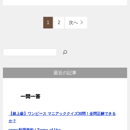
1
2
次へ
検
索
最近の記事
【超上級】ワンピース マニアッククイズ30問！全問正解できる
か？
www:利用規約 / Terms of Use