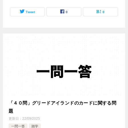
Tweet
0
0
「４０問」グリードアイランドのカードに関する問
題
更新日：
22/09/2025
一問一答
雑学