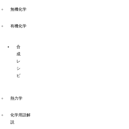
無機化学
有機化学
合
成
レ
シ
ピ
熱力学
化学用語解
説