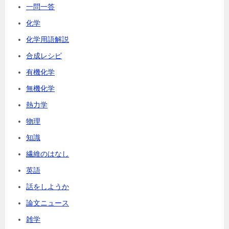
一問一答
化学
化学用語解説
合成レシピ
有機化学
無機化学
熱力学
物理
知識
繊維のはなし
英語
話をしようか
論文ニュース
雑学