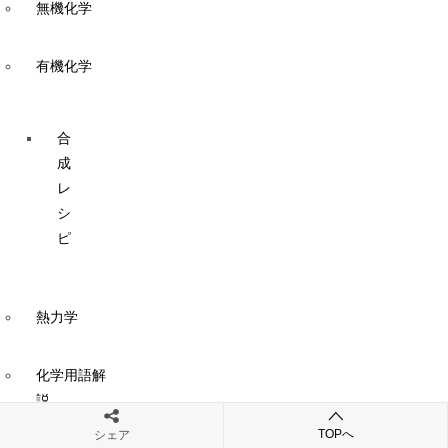
無機化学
有機化学
合
成
レ
シ
ピ
熱力学
化学用語解
説
TOPへ
シェア