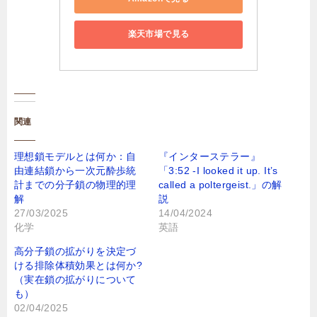
楽天市場で見る
関連
理想鎖モデルとは何か：自
『インターステラー』
由連結鎖から一次元酔歩統
「3:52 -I looked it up. It’s
計までの分子鎖の物理的理
called a poltergeist.」の解
解
説
27/03/2025
14/04/2024
化学
英語
高分子鎖の拡がりを決定づ
ける排除体積効果とは何か?
（実在鎖の拡がりについて
も）
02/04/2025