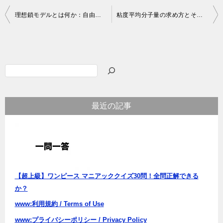
投
理想鎖モデルとは何か：自由連結鎖から一次元酔歩統計までの分子鎖の物理的理解
粘度平均分子量の求め方とその理論的背景：希薄溶液における極限粘度数の活用法
稿
ナ
ビ
検
ゲ
索
ー
最近の記事
シ
ョ
ン
【超上級】ワンピース マニアッククイズ30問！全問正解できる
か？
www:利用規約 / Terms of Use
www:プライバシーポリシー / Privacy Policy