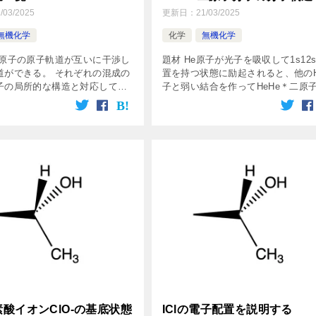
/03/2025
更新日：
21/03/2025
無機化学
化学
無機化学
じ原子の原子軌道が互いに干渉し
題材 He原子が光子を吸収して1s12s
道ができる。 それぞれの混成の
置を持つ状態に励起されると、他の
子の局所的な構造と対応してい
子と弱い結合を作ってHeHe＊二原
徴 混成軌道は核間領域の振幅が
を生じる。 この化学種の結合の分
ているという意味で、明確な方
を考える。 励起されたHe原子をこ
。 方向性を持つのは、s […]
He＊と表記する。 […]
酸イオンClO-の基底状態
IClの電子配置を説明する