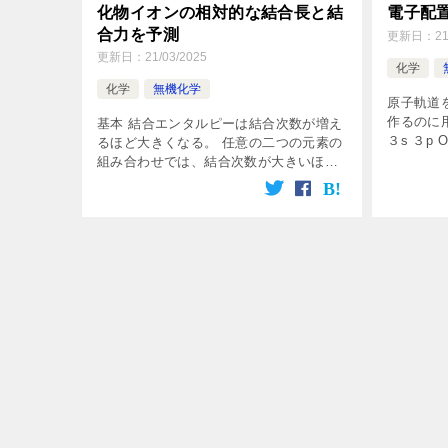
化物イオンの相対的な結合長と結
電子配
合力を予測
更新日：
21
更新日：
21/03/2025
化学
化学
無機化学
原子軌道
作るのに
基本 結合エンタルピーは結合次数が増え
３s ３p
るほど大きくなる。 任意の二つの元素の
準位 そ
組み合わせでは、結合次数が大きいほど
エネルギ
結合力が強く、結合長が短い。 結合次数
る。 電子
については、こちらの記事を先に確認し
てください。 それぞれの結合次数 […]