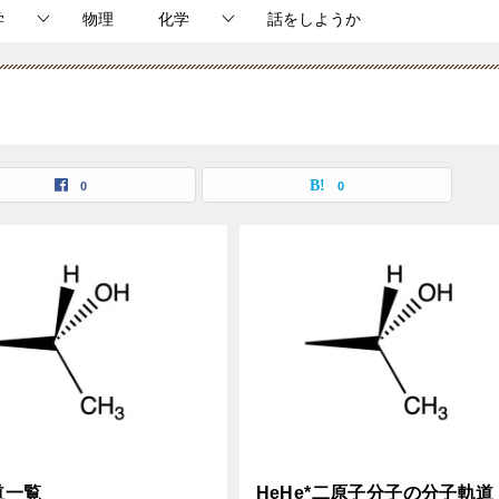
学
物理
化学
話をしようか
0
0
道一覧
HeHe*二原子分子の分子軌道