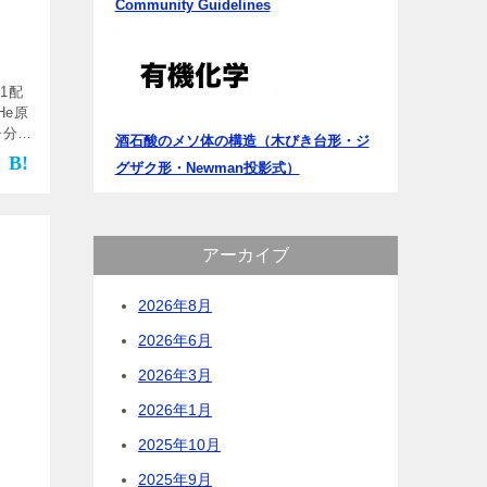
Community Guidelines
1配
He原
子分子
酒石酸のメソ体の構造（木びき台形・ジ
子軌道
グザク形・Newman投影式）
こでは
アーカイブ
2026年8月
2026年6月
2026年3月
2026年1月
2025年10月
2025年9月