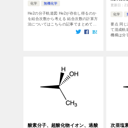
化学
無機化学
更新日：
21
He2の分子軌道図 He2が存在し得るのか
化学
を結合次数から考える 結合次数の計算方
要点 同
法についてはこちらの記事でまとめてあ
て混成軌
る。 よって結合次数bはこのように計算
機構は分
できる。 b = 0 は、 結合性軌道の電子
る。 特
数と反結合性軌道の電子 […]
強められ
向性を持つ
酸素分子、超酸化物イオン、過酸
次亜塩素