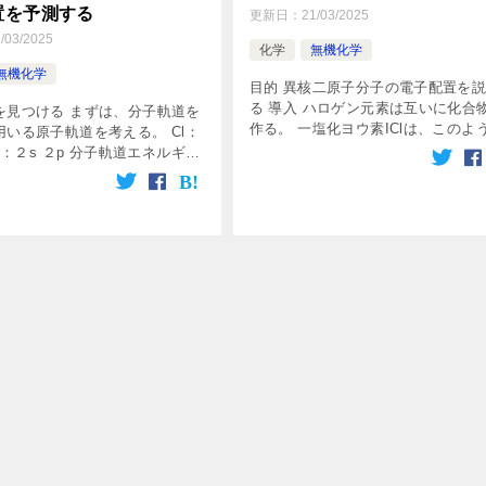
置を予測する
更新日：
21/03/2025
/03/2025
化学
無機化学
無機化学
目的 異核二原子分子の電子配置を
る 導入 ハロゲン元素は互いに化合
を見つける まずは、分子軌道を
作る。 一塩化ヨウ素IClは、このよ
用いる原子軌道を考える。 Cl：
ロゲン間化合物の一つだ。 これを
 O：２s ２p 分子軌道エネルギー
IClの基底状態電子配置を考えよう！
れぞれの原子軌道から、分子軌道
ず、原子軌道を考える 分 […]
ー準位図は次のように考えられ
を配置してい […]