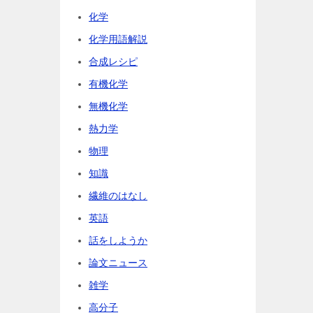
化学
化学用語解説
合成レシピ
有機化学
無機化学
熱力学
物理
知識
繊維のはなし
英語
話をしようか
論文ニュース
雑学
高分子