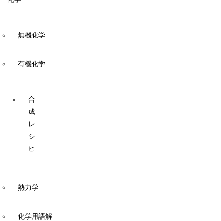
無機化学
有機化学
合
成
レ
シ
ピ
熱力学
化学用語解