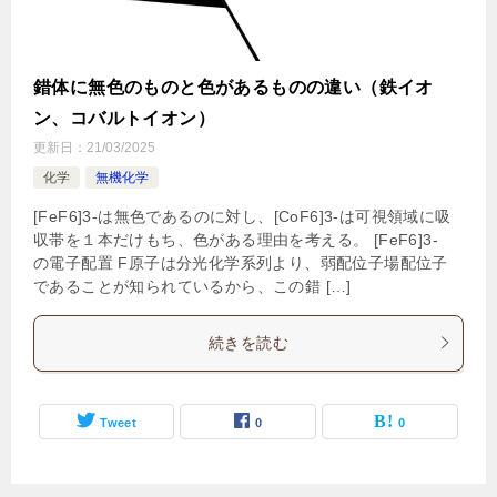
錯体に無色のものと色があるものの違い（鉄イオ
ン、コバルトイオン）
更新日：
21/03/2025
化学
無機化学
[FeF6]3-は無色であるのに対し、[CoF6]3-は可視領域に吸
収帯を１本だけもち、色がある理由を考える。 [FeF6]3-
の電子配置 F原子は分光化学系列より、弱配位子場配位子
であることが知られているから、この錯 […]
続きを読む
Tweet
0
0