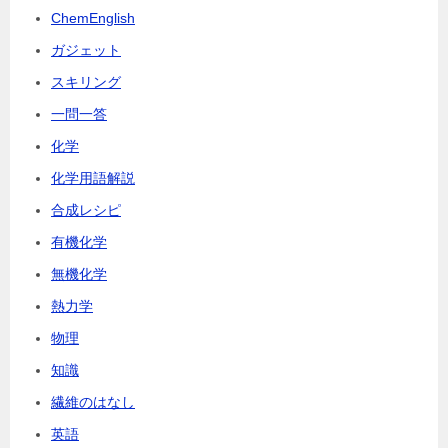
ChemEnglish
ガジェット
スキリング
一問一答
化学
化学用語解説
合成レシピ
有機化学
無機化学
熱力学
物理
知識
繊維のはなし
英語