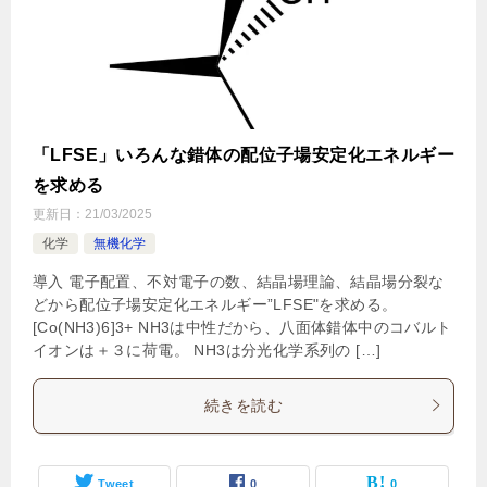
「LFSE」いろんな錯体の配位子場安定化エネルギー
を求める
更新日：
21/03/2025
化学
無機化学
導入 電子配置、不対電子の数、結晶場理論、結晶場分裂な
どから配位子場安定化エネルギー”LFSE"を求める。
[Co(NH3)6]3+ NH3は中性だから、八面体錯体中のコバルト
イオンは＋３に荷電。 NH3は分光化学系列の […]
続きを読む
Tweet
0
0