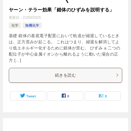
ヤーン・テラー効果「錯体のひずみを説明する」
更新日：
21/03/2025
化学
無機化学
基礎 錯体の基底電子配置において軌道が縮退しているとき
は、正方歪みが起こる。 これはつまり、縮退を解消してよ
り低エネルギー化するために錯体が歪む。 ひずみ a 二つの
配位子が中心金属イオンから離れるように動いた場合の正
方 […]
続きを読む
Tweet
0
0