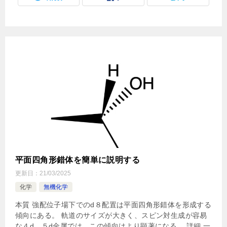
平面四角形錯体を簡単に説明する
更新日：
21/03/2025
化学
無機化学
本質 強配位子場下でのd８配置は平面四角形錯体を形成する
傾向にある。 軌道のサイズが大きく、スピン対生成が容易
な４d、５d金属では、この傾向はより顕著になる。 詳細 一