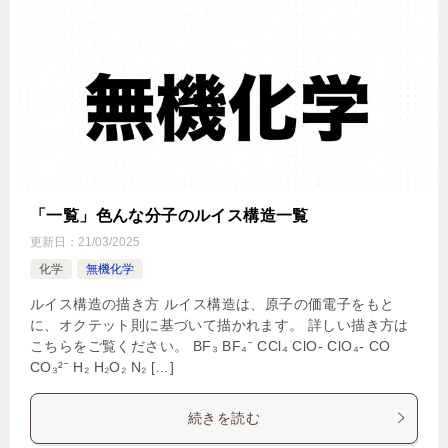
「一覧」色んな分子のルイス構造一覧
更新日：
21/03/2025
化学
無機化学
ルイス構造の描き方 ルイス構造は、原子の価電子をもと
に、オクテット則に基づいて描かれます。 詳しい描き方は
こちらをご覧ください。 BF₃ BF₄⁻ CCl₄ ClO- ClO₄- CO
CO₃²⁻ H₂ H₂O₂ N₂ […]
続きを読む