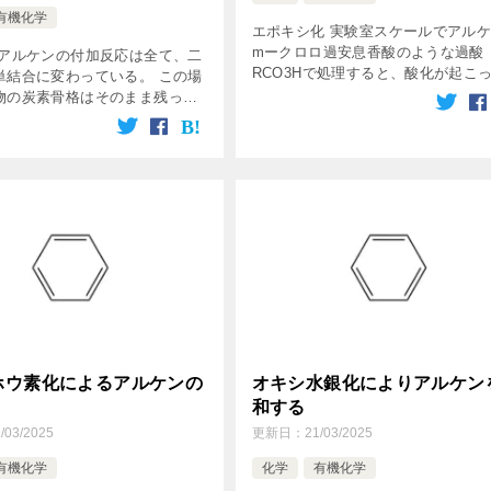
有機化学
エポキシ化 実験室スケールでアル
mークロロ過安息香酸のような過酸
 アルケンの付加反応は全て、二
RCO3Hで処理すると、酸化が起こ
単結合に変わっている。 この場
ポキシドができる。 エポキシドは
物の炭素骨格はそのまま残って
環に酸素原子をもった環状エーテル
が、 C＝C結合を二分する強力
うことを知らなければならない。 
も存在する。 ここでは、アルケ
[…]
ニル化合物への開裂に […]
ホウ素化によるアルケンの
オキシ水銀化によりアルケン
和する
/03/2025
更新日：
21/03/2025
有機化学
化学
有機化学