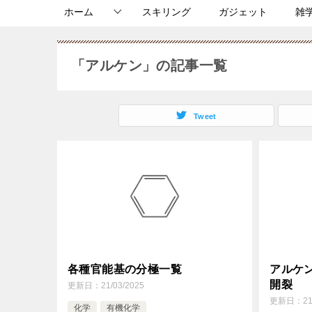
ホーム
スキリング
ガジェット
雑
「アルケン」の記事一覧
Tweet
各種官能基の分極一覧
アルケ
開裂
更新日：
21/03/2025
更新日：
21
化学
有機化学