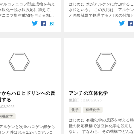
 マルコフニコフ型生成物を与え
はじめに 水がアルケンに付加する
水銀化ー脱水銀反応に加えて、
水和という。 この反応は、アルケ
フニコフ型生成物を与える相補
と強酸触媒で処理するとHXの付加
もある。 それが、ヒドロホウ素
同じ機構で起こる。 アルケンの酸
ヒドロホウ素化とは ヒドロホウ
和は大規模な工業的製法に適してお
ランBH3のB-H結合が […]
エチレンの水和で多量のエタノール [
ンからハロヒドリンへの反
アンチの立体化学
明する
更新日：
21/03/2025
/03/2025
化学
有機化学
有機化学
はじめに 有機化学の反応を考える
抵の反応機構では立体化学を説明し
 アルケンと次亜ハロゲン酸から
ない。 すなわち、その機構でどん
ンと呼ばれる1,2-ハロアルコ