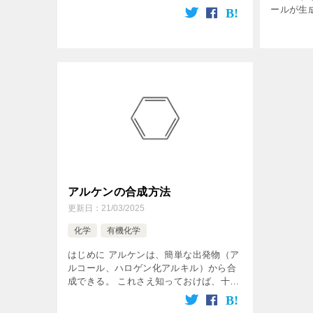
どの強酸触媒で処理するとHXの付加と似
ールが生
た機構で起こることが知られている。 実
生成は、
際に反応機構を見ていこう！ 反 […]
直接の反
在下で、間
アルケンの合成方法
更新日：
21/03/2025
化学
有機化学
はじめに アルケンは、簡単な出発物（ア
ルコール、ハロゲン化アルキル）から合
成できる。 これさえ知っておけば、十分
だと言える。 アルケンの反応といえば付
加反応であるように、アルケンの合成と