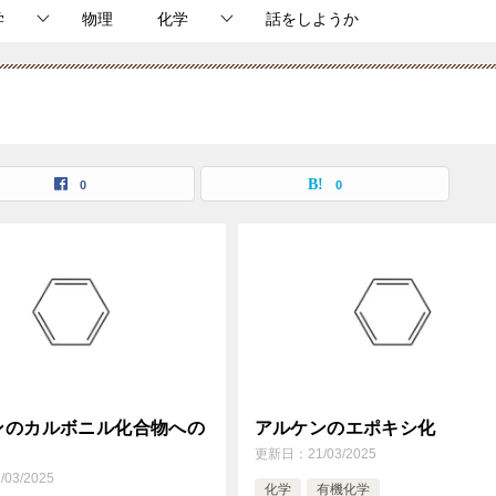
学
物理
化学
話をしようか
0
0
ンのカルボニル化合物への
アルケンのエポキシ化
更新日：
21/03/2025
/03/2025
化学
有機化学