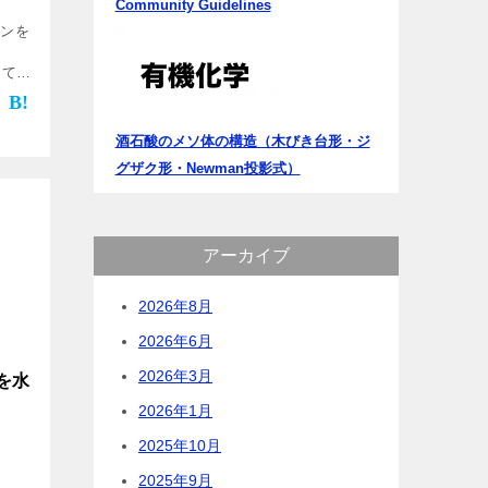
Community Guidelines
ケンを
ってエ
、三員
とい
以下
酒石酸のメソ体の構造（木びき台形・ジ
グザク形・Newman投影式）
アーカイブ
2026年8月
2026年6月
2026年3月
を水
2026年1月
2025年10月
2025年9月