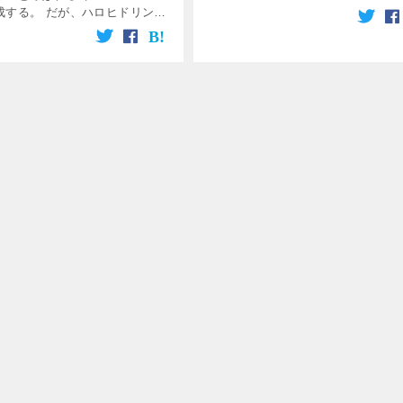
異性体が生成するかがわからないま
成する。 だが、ハロヒドリンの
のだ。 今回はアルケンのハロゲン
アルケンと次亜ハロゲン酸との
に注目して、立体化学を学んでいく
応で起こるのではない。 水の存
[…]
接的に行われる。 ブ […]