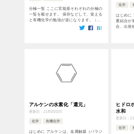
化学
分極一覧 ここに官能基それぞれの分極の
一覧を載せます。 保存などして、覚える
はじめに
と有機化学の勉強が楽になります。 ↓お
重結合が
すすめの本・グッズ リンク リンク リン
合、出発
ク リンク リンク リンク リンク リンク
いた。 だ
な酸化物
ンのカルボ
アルケンの水素化「還元」
ヒドロ
水和
更新日：
21/03/2025
更新日：
21
化学
有機化学
化学
はじめに アルケンは、金属触媒（パラジ