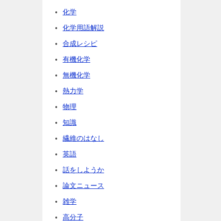
化学
化学用語解説
合成レシピ
有機化学
無機化学
熱力学
物理
知識
繊維のはなし
英語
話をしようか
論文ニュース
雑学
高分子