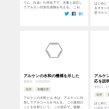
ウム、白金）の存在下で、水素と反応し
はじめに
てアルカン付加生成物を与える。 これす
るオキシ
なわち、二重結合が水素化したというこ
逆マルコ
と。 化学の世界では、これを”還元”され
的な方法
た。という。 しかし、有機化学に […]
化だ。 
素化は、ボ
アルケンの水和の機構を示した
アルケ
応を説
更新日：
21/03/2025
更新日：
21
化学
有機化学
化学
アルケンの水和とは 水は、アルケンに付
加してアルコールを与える。 この過程の
はじめに
ことを水和という。 この反応で、硫酸な
ハロヒドリ